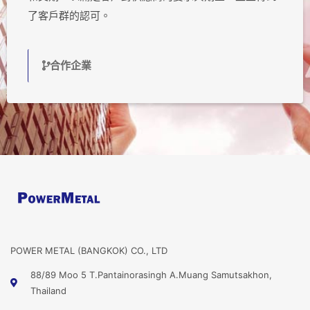
了客戶群的認可。
合作企業
POWER METAL (BANGKOK) CO., LTD
88/89 Moo 5 T.Pantainorasingh A.Muang Samutsakhon,
Thailand